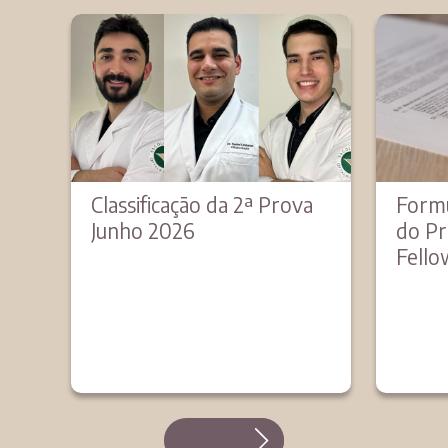
Classificação da 2ª Prova
Formu
Junho 2026
do Pr
Fello