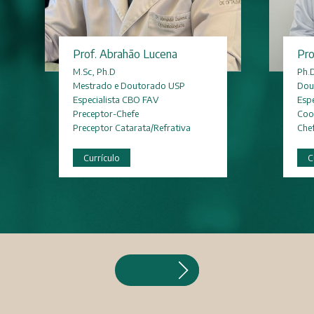
Prof. Abrahão Lucena
Pro
M.Sc, Ph.D
Ph.
Mestrado e Doutorado USP
Dou
Especialista CBO FAV
Espe
Preceptor-Chefe
Coo
Preceptor Catarata/Refrativa
Chef
Currículo
C